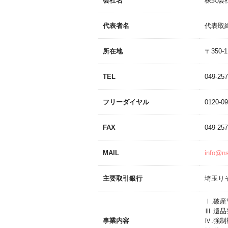
会社名
株式会
代表者名
代表取
所在地
〒350-
TEL
049-257
フリーダイヤル
0120-09
FAX
049-257
MAIL
info@ns-
主要取引銀行
埼玉り
Ⅰ.破
Ⅲ.遺
事業内容
Ⅳ.強