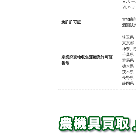
Ⅴ.リ
Ⅵ.ネ
古物商許
免許許可証
酒類販
埼玉県 
東京都 
神奈川県
千葉県 
産業廃棄物収集運搬業許可証
群馬県 
番号
栃木県 
茨木県 
長野県 
静岡県 