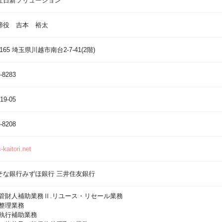
社日新ソリューション
締役 吉本 裕太
1165 埼玉県川越市南台2-7-41(2階)
-8283
19-05
-8208
kaitori.net
そな銀行みずほ銀行 三井住友銀行
産管財人補助業務Ⅱ.リユース・リセール業務
品整理業務
制執行補助業務